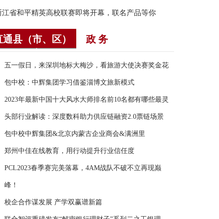
”浙江省和平精英高校联赛即将开幕，联名产品等你
直通县（市、区）
政 务
五一假日，来深圳地标大梅沙，看旅游大使决赛奖金花
包中校：中辉集团学习借鉴淄博文旅新模式
2023年最新中国十大风水大师排名前10名都有哪些最灵
头部行业解读：深度数科助力供应链融资2.0票链场景
包中校中辉集团&北京内蒙古企业商会&满洲里
郑州中佳在线教育，用行动提升行业信任度
PCL2023春季赛完美落幕，4AM战队不破不立再现巅
峰！
校企合作谋发展 产学双赢谱新篇