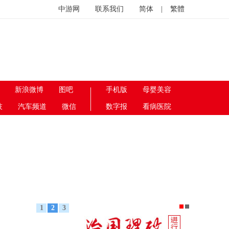
中游网
联系我们
简体
|
繁體
新浪微博
图吧
手机版
母婴美容
技
汽车频道
微信
数字报
看病医院
1
2
3