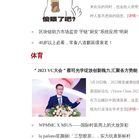
来欢乐的同时，也会给人类带
种人畜共患病的隐患。
[详情>
区块链助力市场监管 宇链“厨安”系统应用“明厨
40岁以上必看，常备八道麒延缓衰老！
体育
＂2023 VC大会＂蔡司光学绽放创新魄力,汇聚各方势能
5月19日晚，2023视觉健康创
展国际论坛（Vision China 20
在万众瞩目中圆满落幕，这是
视光行业顶尖学术交流
[详情>
WPMMC X MIUS——国际时装周上的大放异彩
la pailano笙颜丽|「三型胶原」，实力抗衰新标杆