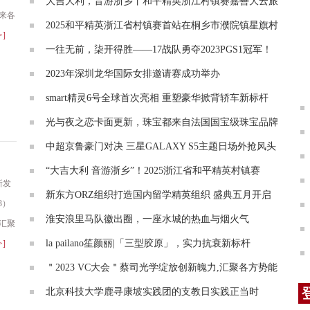
大吉大利，音游浙乡丨和平精英浙江村镇赛嘉善大云旅
来各
2025和平精英浙江省村镇赛首站在桐乡市濮院镇星旗村
>]
一往无前，柒开得胜——17战队勇夺2023PGS1冠军！
2023年深圳龙华国际女排邀请赛成功举办
smart精灵6号全球首次亮相 重塑豪华掀背轿车新标杆
光与夜之恋卡面更新，珠宝都来自法国国宝级珠宝品牌
中超京鲁豪门对决 三星GALAXY S5主题日场外抢风头
“大吉大利 音游浙乡”！2025浙江省和平精英村镇赛
新发
新东方ORZ组织打造国内留学精英组织 盛典五月开启
23）
淮安浪里马队徽出圈，一座水城的热血与烟火气
汇聚
la pailano笙颜丽|「三型胶原」，实力抗衰新标杆
>]
＂2023 VC大会＂蔡司光学绽放创新魄力,汇聚各方势能
北京科技大学鹿寻康坡实践团的支教日实践正当时