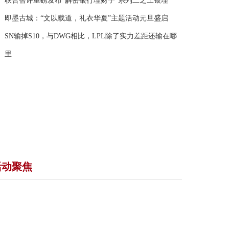
联合智评重磅发布“解密银行理财子”系列二之工银理
即墨古城：“文以载道，礼衣华夏”主题活动元旦盛启
SN输掉S10，与DWG相比，LPL除了实力差距还输在哪
里
活动聚焦