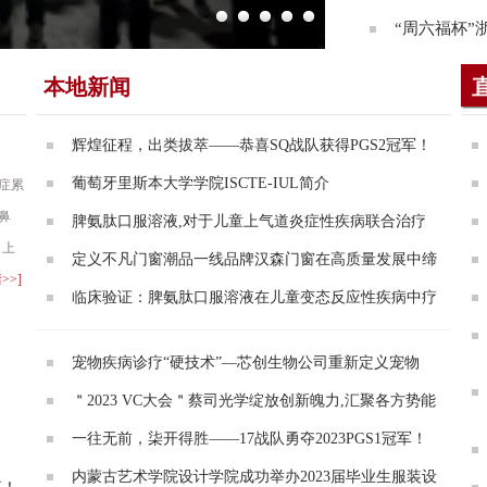
“周六福杯
本地新闻
辉煌征程，出类拔萃——恭喜SQ战队获得PGS2冠军！
葡萄牙里斯本大学学院ISCTE-IUL简介
症累
鼻
脾氨肽口服溶液,对于儿童上气道炎症性疾病联合治疗
、上
定义不凡门窗潮品一线品牌汉森门窗在高质量发展中缔
>>]
临床验证：脾氨肽口服溶液在儿童变态反应性疾病中疗
宠物疾病诊疗“硬技术”—芯创生物公司重新定义宠物
！
＂2023 VC大会＂蔡司光学绽放创新魄力,汇聚各方势能
一往无前，柒开得胜——17战队勇夺2023PGS1冠军！
内蒙古艺术学院设计学院成功举办2023届毕业生服装设