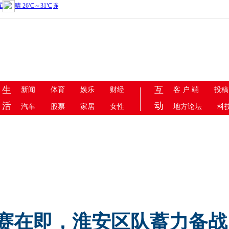
中游网APP
数字报
生
互
新闻
体育
娱乐
财经
客 户 端
投稿
活
动
汽车
股票
家居
女性
地方论坛
科
赛在即，淮安区队蓄力备战