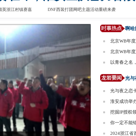
精英浙江村镇赛嘉
DNF西装打团网吧主题活动重磅来袭
啊哈
北京WB年
北京WB年
以青春之名
光与
光与夜之恋卡
淮安成功举办
挖掘IP授
你一定不能
2024浙江