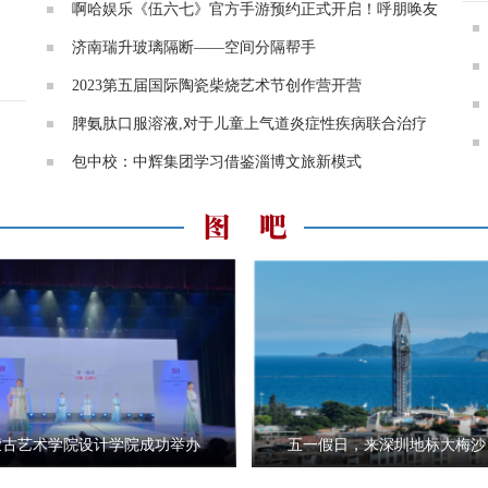
啊哈娱乐《伍六七》官方手游预约正式开启！呼朋唤友
济南瑞升玻璃隔断——空间分隔帮手
2023第五届国际陶瓷柴烧艺术节创作营开营
脾氨肽口服溶液,对于儿童上气道炎症性疾病联合治疗
包中校：中辉集团学习借鉴淄博文旅新模式
蒙古艺术学院设计学院成功举办
五一假日，来深圳地标大梅沙