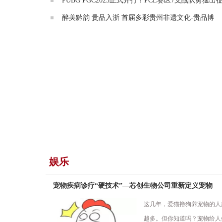
PUBG PGC2023正式开打！PCL赛区7支战队勇猛出
醉美黔韵 贵品入浙 首届多彩贵州非遗文化-贵品博
娱乐
宠物疾病诊疗“硬技术”—芯创生物公司重新定义宠物
这几年，爱猫撸狗养宠物的人
越多。但你知道吗？宠物给人