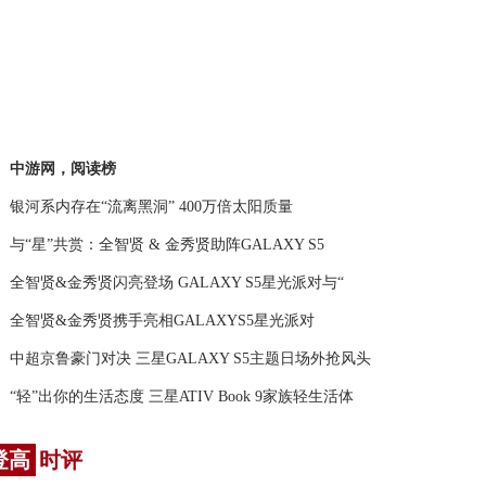
中游网，阅读榜
银河系内存在“流离黑洞” 400万倍太阳质量
与“星”共赏：全智贤 & 金秀贤助阵GALAXY S5
全智贤&金秀贤闪亮登场 GALAXY S5星光派对与“
全智贤&金秀贤携手亮相GALAXYS5星光派对
中超京鲁豪门对决 三星GALAXY S5主题日场外抢风头
“轻”出你的生活态度 三星ATIV Book 9家族轻生活体
登高
时评