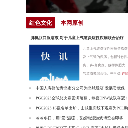
红色文化
本网原创
脾氨肽口服溶液,对于儿童上气道炎症性疾病联合治疗
儿童上气道炎症性疾病是指炎
及上气道的疾病，包括过敏性
炎、鼻-鼻窦炎、腺样体肥大
气道咳嗽综合征、中耳炎
[详情
中国人寿财险青岛市分公司为岛城经济 发展贡献保
PGC2023全球总决赛圆满落幕，恭喜DNW战队夺冠
PGC2023 16强名单出炉，山城重庆线下观赛为PCL助
冷冷冬日，用“爱”温暖，艾妮动漫游戏博览会即将