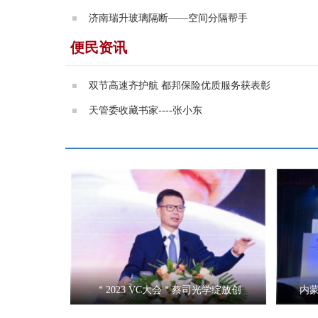
济南瑞升玻璃隔断——空间分隔帮手
便民资讯
双节高速齐护航 都邦保险优质服务获表彰
天管委收藏书家----张小东
＂2023 VC大会＂蔡司光学绽放创
内