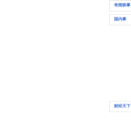
奇闻轶事
国内事
财经天下